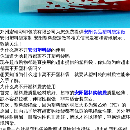
郑州宏靖彩印包装有限公司为您免费提供
安阳食品塑料袋定做
,
安阳塑料袋定制,安阳塑料袋定做等相关信息发布和资讯展示，
敬请关注！
为什么离不开
安阳塑料袋
的使用
你知道为啥超市都离不开塑料袋吗
现在超市购物都是直接用的超市提供的塑料袋，你知道为啥超市
都离不开塑料袋吗？
想要知道为什么超市离不开塑料袋，就要从塑料袋的材质性能来
入手了解。
为什么离不开塑料袋的使用
首先，塑料袋质量轻材质好。超市的
安阳塑料购物袋
质量轻薄，
缺不容易拉破，伸缩性很强，非常适合装东西。
其次，塑料袋绝缘，因为塑料袋的材质大多为聚乙烯（PE）的
原因，国内几乎所有超市购物袋都有优良的电绝缘性能。另外塑
料袋耐酸碱、耐腐蚀性也非常好，所以才难以降解，容易造成环
境污染。
Zui后一点就是塑料袋的耐磨减磨性能也很好，超市的塑料袋都