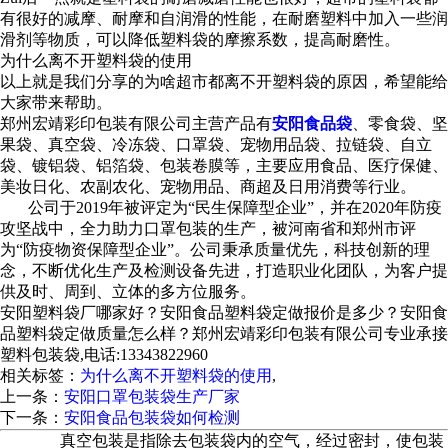
有很好的减摩、耐摩和自润滑的性能，在耐磨塑料中加入一些润
滑剂等物质，可以降低塑料袋的摩擦系数，提高耐磨性。
为什么离不开塑料袋的使用
以上就是我们分享的为啥超市都离不开塑料袋的原因，希望能给
大家带来帮助。
郑州宏靖彩印包装有限公司主营产品有
安阳食品袋
、零食袋、坚
果袋、真空袋、冷冻袋、口罩袋、宠物用品袋、拉链袋、自立
袋、镀铝袋、铝箔袋、包装卷膜等，主要应用食品、医疗保健、
美妆日化、农副农化、宠物用品、商超及日用消费等行业。
公司于2019年被评定为“民生保障型企业”，并在2020年防疫
攻坚战中，全力助力口罩包装的生产，被河南省和郑州市评
为“防疫物资保障型企业”。公司秉承质量优先，科技创新的理
念，不断优化生产及检测设备先进，打造职业化团队，为客户提
供及时、周到、立体的多方位服务。
安阳塑料袋厂哪家好？安阳食品塑料袋定做报价是多少？安阳食
品塑料袋定做质量怎么样？郑州宏靖彩印包装有限公司专业承接
塑料包装袋,电话:13343822960
相关标签：
为什么离不开塑料袋的使用
,
上一条：
安阳口罩包装袋生产厂家
下一条：
安阳食品包装袋如何检测
365系统
真空包装是指除去包装袋内的空气，经过密封，使包装