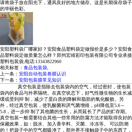
请将袋子放在阳光下，通风良好的地方储存。这是长期保存袋子
的华丽色彩。
安阳塑料袋厂哪家好？安阳食品塑料袋定做报价是多少？安阳食
品塑料袋定做质量怎么样？郑州宏靖彩印包装有限公司专业承接
塑料包装袋,电话:13343822960
相关标签：
食品包装袋
,
上一条：
安阳自动包装卷膜认识
下一条：
安阳包装膜常见知识
365系统
真空包装是指除去包装袋内的空气，经过密封，使包装
袋内的食品与外界隔绝。在真空状态下，好气性微生物的生长减
缓或受到抑 制，减少了蛋白质的降解和脂肪的氧化酸败。另
外，经过真空包装，使乳酸菌和厌气菌增殖，pH降低至5.6～
5.8，进一步抑 制了其他菌的生长，从而延长了产品的贮存期。
真空包装一般需要结合其他一些常用的防腐方法才能取得良好的
保藏效果，如：脱水、加入香辛料、灭菌、冷冻等。 可以防潮
的！把袋子中的空气都吸净了，那外界不接触袋子中的东西了，