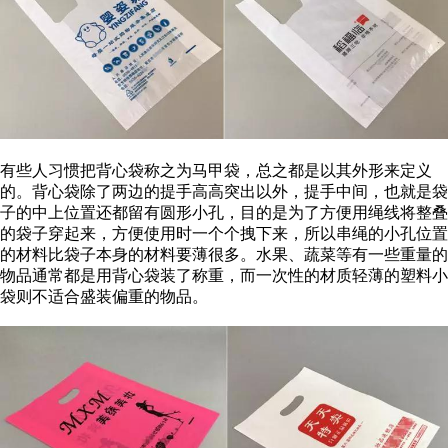
有些人习惯把背心袋称之为马甲袋，总之都是以其外形来定义
的。背心袋除了两边的提手高高突出以外，提手中间，也就是袋
子的中上位置还都留有圆形小孔，目的是为了方便用绳线将整叠
的袋子穿起来，方便使用时一个个拽下来，所以串绳的小孔位置
的材料比袋子本身的材料要薄很多。水果、蔬菜等有一些重量的
物品通常都是用背心袋装了称重，而一次性的材质轻薄的塑料小
袋则不适合盛装偏重的物品。