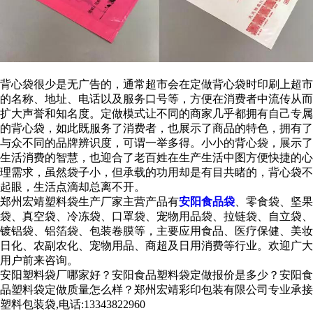
背心袋很少是无广告的，通常超市会在定做背心袋时印刷上超市
的名称、地址、电话以及服务口号等，方便在消费者中流传从而
扩大声誉和知名度。定做模式让不同的商家几乎都拥有自己专属
的背心袋，如此既服务了消费者，也展示了商品的特色，拥有了
与众不同的品牌辨识度，可谓一举多得。小小的背心袋，展示了
生活消费的智慧，也迎合了老百姓在生产生活中图方便快捷的心
理需求，虽然袋子小，但承载的功用却是有目共睹的，背心袋不
起眼，生活点滴却总离不开。
郑州宏靖塑料袋生产厂家主营产品有
安阳食品袋
、零食袋、坚果
袋、真空袋、冷冻袋、口罩袋、宠物用品袋、拉链袋、自立袋、
镀铝袋、铝箔袋、包装卷膜等，主要应用食品、医疗保健、美妆
日化、农副农化、宠物用品、商超及日用消费等行业。欢迎广大
用户前来咨询。
安阳塑料袋厂哪家好？安阳食品塑料袋定做报价是多少？安阳食
品塑料袋定做质量怎么样？郑州宏靖彩印包装有限公司专业承接
塑料包装袋,电话:13343822960